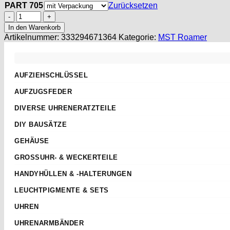
PART 705
Zurücksetzen
MST
Roamer
In den Warenkorb
420
Artikelnummer:
333294671364
Kategorie:
MST Roamer
PART
705
Ankerrad
,
AUFZIEHSCHLÜSSEL
escape
Standard
wheel,
AUFZUGSFEDER
MST
Sternschlüssel
Nach Abmessungen
6603
DIVERSE UHRENERATZTEILE
Taschenuhren
ETA
Menge
Aufzugwellen
Wecker
DIY BAUSÄTZE
AS
Aufzugwellenverlängerungen
Kurbel
ETA 2824-2
JUNGHANS
GEHÄUSE
Federstege
Weitere
ETA 2836-2
Weckerfeder
ETA
Kronen & Dichtungen
GROSSUHR- & WECKERTEILE
ETA 7750
Automatik Uhrwerke
SEIKO
Weitere
Einpresslager & -futter
ETA 805.112
HANDYHÜLLEN & -HALTERUNGEN
Roskopf Uhren
Tissot
Pendelfedern
TISSOT SIDERAL
Weitere
LEUCHTPIGMENTE & SETS
Richtknöpfe
Superluminova
Spaltscheiben
UHREN
Newlite
Sperrfedern
UHRENARMBÄNDER
WatchGrade
Sperrräder