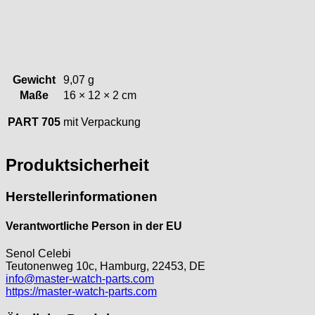
Index
Intese
ISA
Jean Brun
Gewicht
9,07 g
Junghans
Maße
16 × 12 × 2 cm
Kasper
KF Grana
PART 705
mit Verpackung
Kaiser
Kienzle
Produktsicherheit
Lanco
Lorsa
Herstellerinformationen
MSR
MST Roamer
Verantwortliche Person in der EU
ORC
Osco
Senol Celebi
Teutonenweg 10c, Hamburg, 22453, DE
Otero
info@master-watch-parts.com
Peseux
https://master-watch-parts.com
PUW