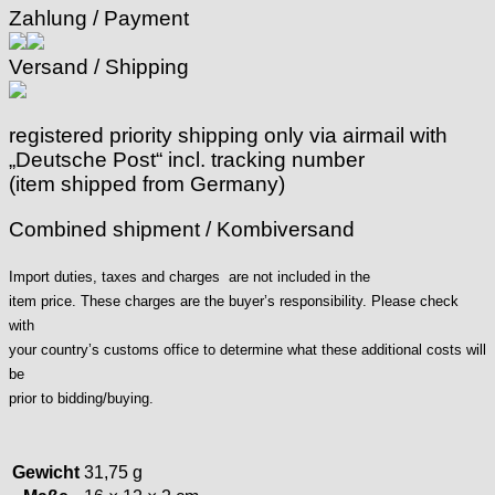
Zahlung / Payment
ISA
Jean Brun
Versand / Shipping
Junghans
Kasper
KF Grana
registered priority shipping only via airmail with
Kaiser
„Deutsche Post“ incl. tracking number
Kienzle
(item shipped from Germany)
Lanco
Combined shipment / Kombiversand
Lorsa
MSR
Import duties, taxes and charges are not included in the
MST Roamer
item price. These charges are the buyer’s responsibility. Please check
ORC
with
Osco
your country’s customs office to determine what these additional costs will
Otero
be
Peseux
prior to bidding/buying.
PUW
RL „Ronda"
ST "Standard "
Gewicht
31,75 g