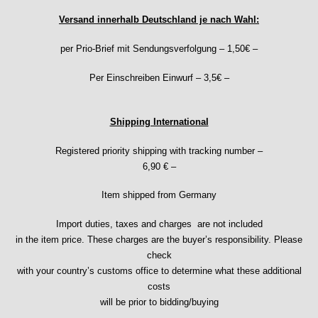
Ebosa
Versand innerhalb Deutschland je nach Wahl:
Emes
ESA - ETA
per Prio-Brief mit Sendungsverfolgung – 1,50€ –
EUW
F "Felsa"
Per Einschreiben Einwurf – 3,5€ –
Favor
FE "France Ebauches"
Shipping International
FEF
FHF
Registered priority shipping with tracking number –
FB „Förster"
6,90 € –
GUB "Glashütter Uhrenbetrieb"
GUBA
Item shipped from Germany
HB "Hermann Becker"
Import duties, taxes and charges are not included
Helvetia
in the item price. These charges are the buyer’s responsibility. Please
Heuer
check
HF Bauer
with your country’s customs office to determine what these additional
HPP „Henzi & Pfaff"
costs
Index
will be prior to bidding/buying
Intese