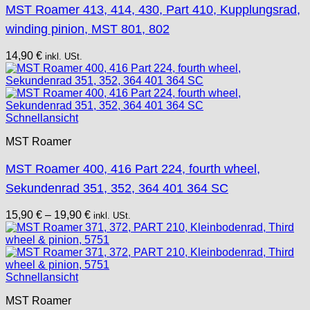
MST Roamer 413, 414, 430, Part 410, Kupplungsrad,
winding pinion, MST 801, 802
14,90
€
inkl. USt.
Schnellansicht
MST Roamer
MST Roamer 400, 416 Part 224, fourth wheel,
Sekundenrad 351, 352, 364 401 364 SC
15,90
€
–
19,90
€
inkl. USt.
Schnellansicht
MST Roamer