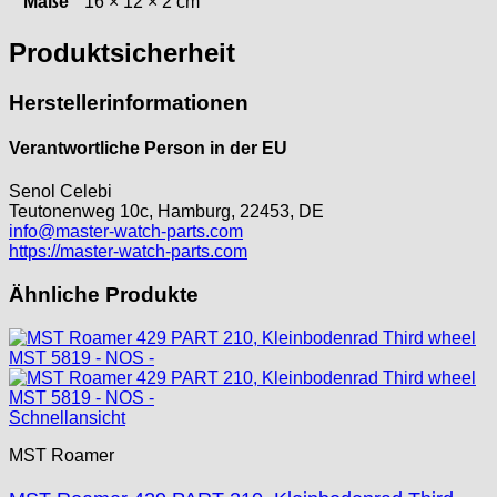
Maße
16 × 12 × 2 cm
Tissot
Unitas
Produktsicherheit
Herstellerinformationen
Verantwortliche Person in der EU
Senol Celebi
Teutonenweg 10c, Hamburg, 22453, DE
info@master-watch-parts.com
https://master-watch-parts.com
Ähnliche Produkte
Schnellansicht
MST Roamer